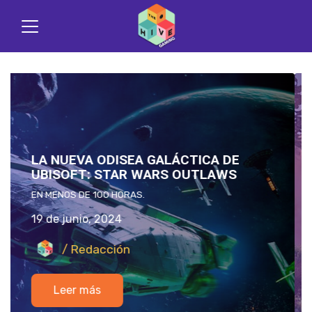
ALOY DE HORIZON ZERO DAWN
PODRÍA LLEGAR A SUPER SMASH
BROS.: ¿REALIDAD O SIMPLE DESEO?
LA TECNOLOGÍA TIEMBLA ANTE ALOY.
18 de junio, 2024
/ Redacción
Leer más