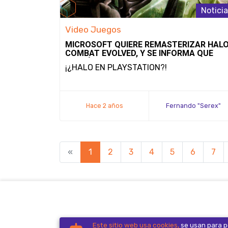
Notici
Video Juegos
MICROSOFT QUIERE REMASTERIZAR HALO
COMBAT EVOLVED, Y SE INFORMA QUE
PODRÍA LANZARSE EN PLAYSTATION 5
¡¿HALO EN PLAYSTATION?!
Hace 2 años
Fernando "Serex"
Méndez
«
1
2
3
4
5
6
7
The Hive Gaming Company. Todos los
Este sitio web usa cookies,
se usan para pe