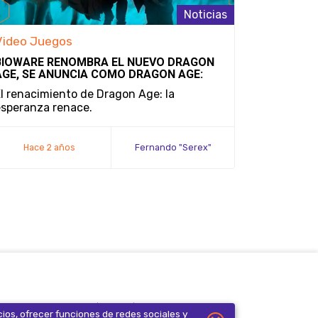
Noticias
Video Juegos
BIOWARE RENOMBRA EL NUEVO DRAGON
AGE, SE ANUNCIA COMO DRAGON AGE:
THE VEILGUARD
l renacimiento de Dragon Age: la
esperanza renace.
Hace 2 años
Fernando "Serex"
Méndez
iso de privacidad
FAQ
Contacto
cios, ofrecer funciones de redes sociales y