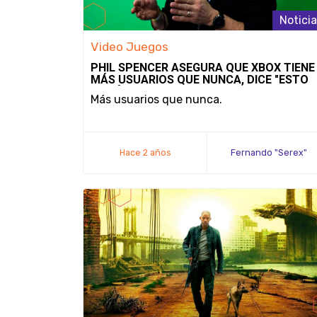
Notici
Video Juegos
PHIL SPENCER ASEGURA QUE XBOX TIENE
MÁS USUARIOS QUE NUNCA, DICE "ESTO
ES SÓLO EL PRINCIPIO"
Más usuarios que nunca.
Hace 2 años
Fernando "Serex"
Méndez