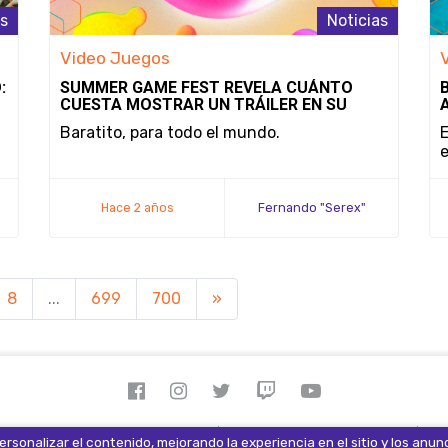
as
Noticias
Video Juegos
:
SUMMER GAME FEST REVELA CUÁNTO
CUESTA MOSTRAR UN TRÁILER EN SU
EEVENTO
Baratito, para todo el mundo.
E
Hace 2 años
Fernando "Serex"
Méndez
8
...
699
700
»
 derechos reservados 2026.
Términos y Condiciones
Av
rsonalizar el contenido, mejorando la experiencia en el sitio y los anun