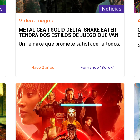
as
Noticias
Video Juegos
METAL GEAR SOLID DELTA: SNAKE EATER
TENDRÁ DOS ESTILOS DE JUEGO QUE VAN
ENTRE LO ORIGINAL Y LO MODERNO
Un remake que promete satisfacer a todos.
Hace 2 años
Fernando "Serex"
Méndez