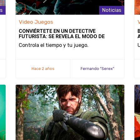
as
Noticias
Video Juegos
CONVIÉRTETE EN UN DETECTIVE
FUTURISTA: SE REVELA EL MODO DE
JUEGO Y LA FECHA DE LANZAMIENTO DE
Controla el tiempo y tu juego.
U
NOBODY WANTS TO DIE
Hace 2 años
Fernando "Serex"
Méndez