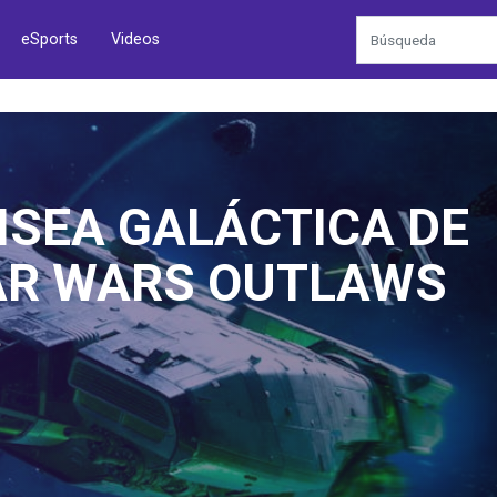
eSports
Videos
IZON ZERO DAWN
AR A SUPER SMASH
LIDAD O SIMPLE DESE
ANTE ALOY.