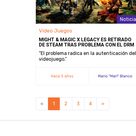
Notici
Video Juegos
MIGHT & MAGIC X LEGACY ES RETIRADO
DE STEAM TRAS PROBLEMA CON EL DRM
“El problema radica en la autenticación del
videojuego.”
Hace 5 años
Mario "Marl" Blanco
«
1
2
3
4
»