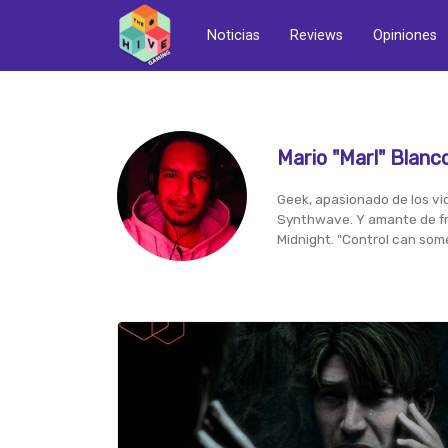
Noticias
Reviews
Opiniones
Mario "Marl" Blanc
Geek, apasionado de los vid
Synthwave. Y amante de fra
Midnight. "Control can some