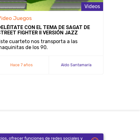
Videos
Video Juegos
DELÉITATE CON EL TEMA DE SAGAT DE
STREET FIGHTER II VERSIÓN JAZZ
ste cuarteto nos transporta a las
aquinitas de los 90.
Hace 7 años
Aldo Santamaría
iso de privacidad
FAQ
Contacto
cios, ofrecer funciones de redes sociales y