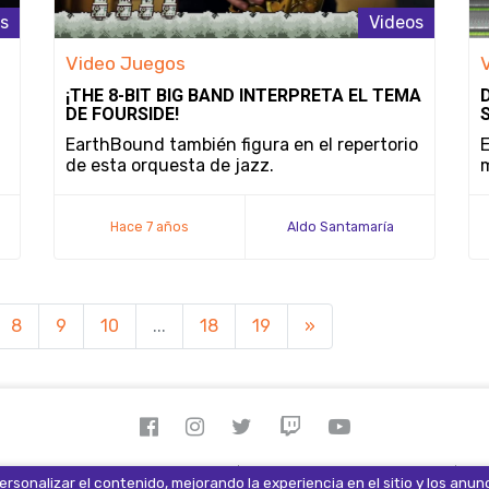
s
Videos
Video Juegos
¡THE 8-BIT BIG BAND INTERPRETA EL TEMA
DE FOURSIDE!
EarthBound también figura en el repertorio
E
de esta orquesta de jazz.
m
Hace 7 años
Aldo Santamaría
8
9
10
...
18
19
»
 derechos reservados 2026.
Términos y Condiciones
Av
rsonalizar el contenido, mejorando la experiencia en el sitio y los anun