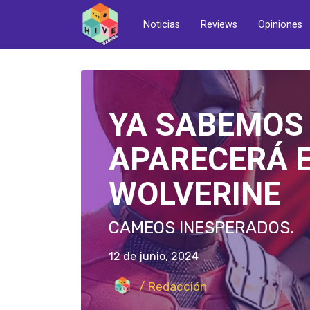
Noticias
Reviews
Opiniones
LA NUEVA OD
UBISOFT: S
EN MENOS DE 100 HORAS
19 de junio, 2024
/ Redacción
Leer más