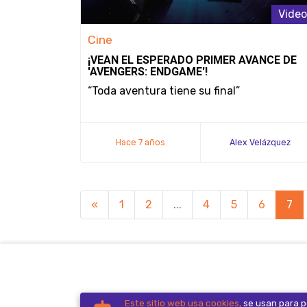
Video
Cine
¡VEAN EL ESPERADO PRIMER AVANCE DE
'AVENGERS: ENDGAME'!
“Toda aventura tiene su final”
Hace 7 años
Alex Velázquez
«
1
2
...
4
5
6
7
The Hive Gaming Company. Todos los
Este sitio web usa cookies,
se usan para pe