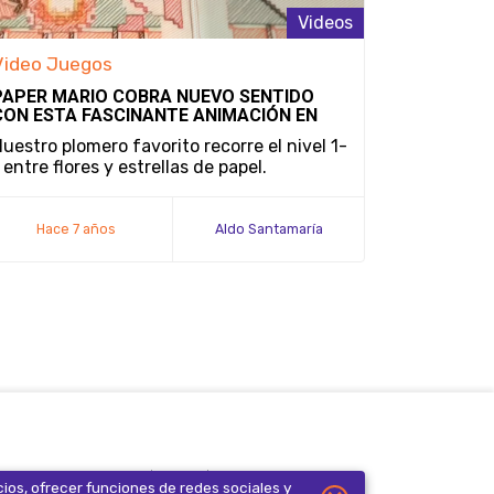
Videos
Video Juegos
PAPER MARIO COBRA NUEVO SENTIDO
CON ESTA FASCINANTE ANIMACIÓN EN
STOP MOTION DE SUPER MARIO BROS.
uestro plomero favorito recorre el nivel 1-
 entre flores y estrellas de papel.
Hace 7 años
Aldo Santamaría
iso de privacidad
FAQ
Contacto
cios, ofrecer funciones de redes sociales y