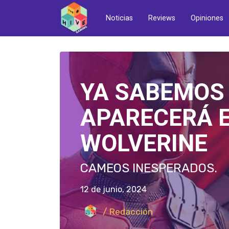
Noticias
Reviews
Opiniones
LA NUEVA OD
UBISOFT: S
EN MENOS DE 100 HORAS
19 de junio, 2024
/ Redacción
Leer más