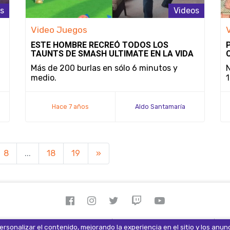
s
Videos
Video Juegos
ESTE HOMBRE RECREÓ TODOS LOS
TAUNTS DE SMASH ULTIMATE EN LA VIDA
REAL
Más de 200 burlas en sólo 6 minutos y
N
medio.
1
Hace 7 años
Aldo Santamaría
8
...
18
19
»
 derechos reservados 2026.
Términos y Condiciones
Av
rsonalizar el contenido, mejorando la experiencia en el sitio y los anun