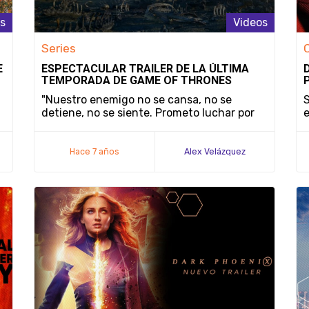
s
Videos
Series
E
ESPECTACULAR TRAILER DE LA ÚLTIMA
TEMPORADA DE GAME OF THRONES
"Nuestro enemigo no se cansa, no se
detiene, no se siente. Prometo luchar por
e
los vivos, y tengo la intención de cumplir
esa promesa."
Hace 7 años
Alex Velázquez