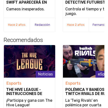
SWIFT APARECERÁ EN
DETECTIVE FUTURISTA
DEADPOOL & WOLVERINE
SE REVELA EL MODO D
Cameos inesperados.
Controla el tiempo y tu
JUEGO Y LA FECHA DE
juego.
LANZAMIENTO DE
NOBODY WANTS TO DI
Hace 2 años
Redacción
Hace 2 años
Recomendados
Noticias
eSpor
Esports
Esports
THE HIVE LEAGUE -
POLÉMICA Y BANEOS E
INSTRUCCIONES DE
TWITCH RIVALS DE RUS
REGISTRO, REGLAS Y
ENTRE ACUSACIONES,
¡Participa y gana con The
La 'Twig Rivals' en
LINEAMIENTOS
INSULTOS Y TOXICIDA
Hive League!
polémica por cuarta