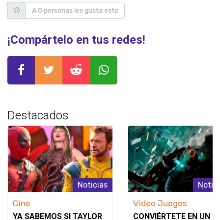
A 0 personas les gusta esto
¡Compártelo en tus redes!
Destacados
Noticias
Notic
Cine
Video Juegos
YA SABEMOS SI TAYLOR
CONVIÉRTETE EN UN