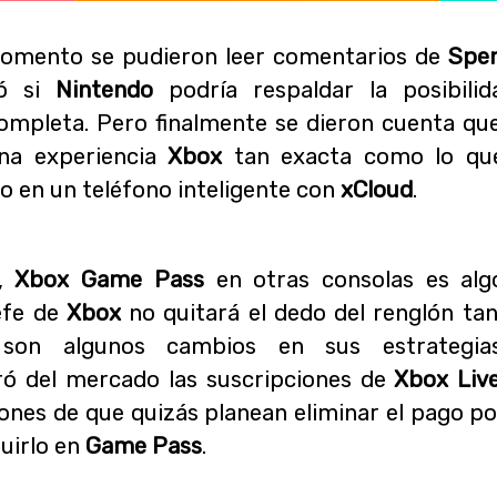
momento se pudieron leer comentarios de
Spe
gó si
Nintendo
podría respaldar la posibili
mpleta. Pero finalmente se dieron cuenta qu
na experiencia
Xbox
tan exacta como lo qu
 o en un teléfono inteligente con
xCloud
.
a,
Xbox Game Pass
en otras consolas es al
jefe de
Xbox
no quitará el dedo del renglón tan
son algunos cambios en sus estrategi
ró del mercado las suscripciones de
Xbox Live
nes de que quizás planean eliminar el pago po
luirlo en
Game Pass
.