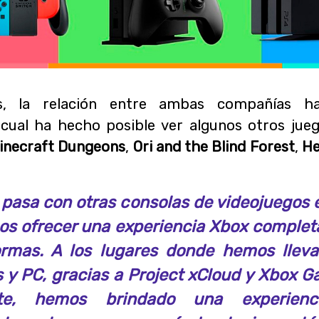
s, la relación entre ambas compañías ha
o cual ha hecho posible ver algunos otros ju
inecraft
Dungeons
,
Ori and the Blind Forest
,
He
 pasa con otras consolas de videojuegos 
s ofrecer una experiencia
Xbox
completa
ormas. A los lugares donde hemos lle
s
y
PC
, gracias a
Project xCloud
y
Xbox G
te
, hemos brindado una experien