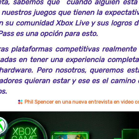
ta, sabemos que cuándo alguien está
 nuestros juegos que tienen la expectati
n su comunidad
Xbox Live
y sus logros d
Pass
es una opción para esto.
ras plataformas competitivas realmente
sadas en tener una experiencia complet
hardware. Pero nosotros, queremos est
gadores quieran estar y ese es el camino 
s.
Phil Spencer
en una nueva entrevista en video 