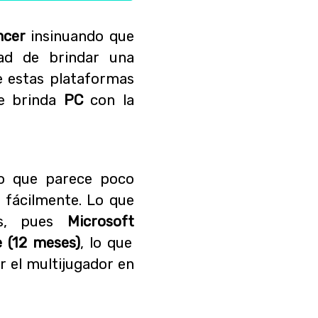
ncer
insinuando que
dad de brindar una
e estas plataformas
e brinda
PC
con la
go que parece poco
 fácilmente. Lo que
as, pues
Microsoft
 (12 meses)
, lo que
r el multijugador en