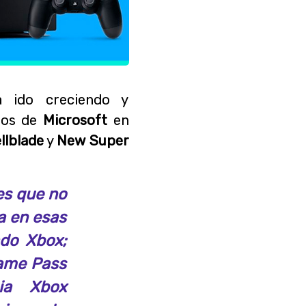
 ido creciendo y
egos de
Microsoft
en
llblade
y
New Super
es que no
 en esas
vado
Xbox
;
ame Pass
cia
Xbox