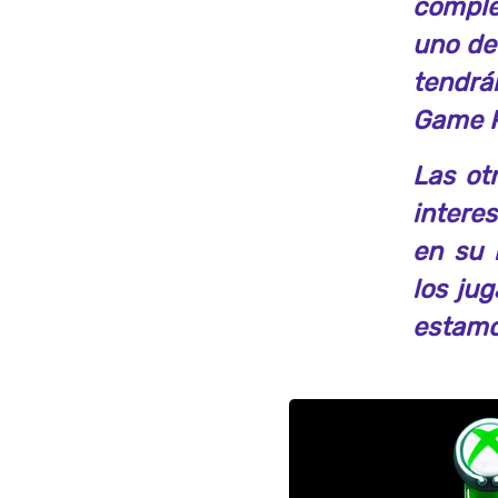
comple
uno de
tendrá
Game 
Las ot
intere
en su 
los ju
estamo