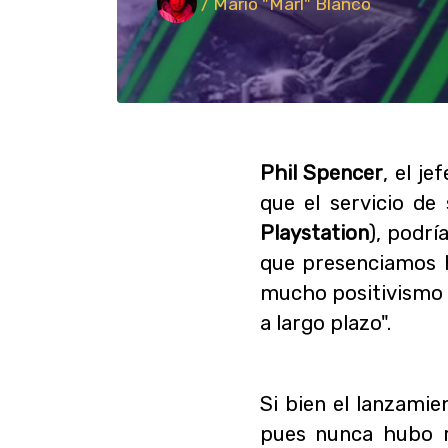
/ Mario "Marl" Blanco
Phil Spencer
, el je
que el servicio de
Playstation
), podr
que presenciamos 
mucho positivismo 
a largo plazo".
Si bien el lanzamie
pues nunca hubo r