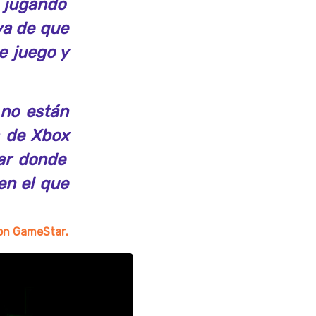
 jugando
va de que
e juego y
 no están
a de
Xbox
ar donde
en el que
con
GameStar
.