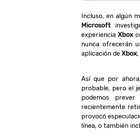
Incluso, en algún 
Microsoft
investi
experiencia
Xbox
co
nunca ofrecerán u
aplicación de
Xbox
,
Así que por ahor
probable, pero el 
podemos prever 
recientemente reti
provocó especulacio
línea, o también inc