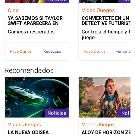
Cine
Video Juegos
YA SABEMOS SI TAYLOR
CONVIÉRTETE EN UN
SWIFT APARECERÁ EN
DETECTIVE FUTURISTA
DEADPOOL & WOLVERINE
SE REVELA EL MODO D
Cameos inesperados.
Controla el tiempo y tu
JUEGO Y LA FECHA DE
juego.
LANZAMIENTO DE
NOBODY WANTS TO DI
Hace 2 años
Redacción
Hace 2 años
Recomendados
Noticias
Notic
Video Juegos
Video Juegos
LA NUEVA ODISEA
ALOY DE HORIZON ZER