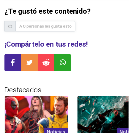
¿Te gustó este contenido?
A 0 personas les gusta esto
¡Compártelo en tus redes!
Destacados
Noticias
Notic