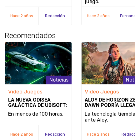
juego.
LANZAMIENTO DE
NOBODY WANTS TO DI
Hace 2 años
Redacción
Hace 2 años
Recomendados
Noticias
Notic
Video Juegos
Video Juegos
LA NUEVA ODISEA
ALOY DE HORIZON ZER
GALÁCTICA DE UBISOFT:
DAWN PODRÍA LLEGAR
STAR WARS OUTLAWS
SUPER SMASH BROS.:
En menos de 100 horas.
La tecnología tiembla
¿REALIDAD O SIMPLE
ante Aloy.
DESEO?
Hace 2 años
Redacción
Hace 2 años
Redacció