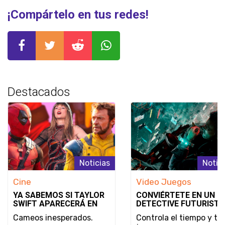
¡Compártelo en tus redes!
Destacados
Noticias
Notic
Cine
Video Juegos
YA SABEMOS SI TAYLOR
CONVIÉRTETE EN UN
SWIFT APARECERÁ EN
DETECTIVE FUTURISTA
DEADPOOL & WOLVERINE
SE REVELA EL MODO D
Cameos inesperados.
Controla el tiempo y tu
JUEGO Y LA FECHA DE