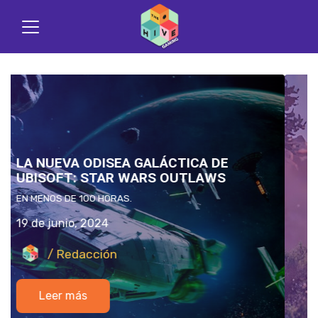
ALOY DE HORIZON ZERO DAWN
PODRÍA LLEGAR A SUPER SMASH
BROS.: ¿REALIDAD O SIMPLE DESEO?
LA TECNOLOGÍA TIEMBLA ANTE ALOY.
18 de junio, 2024
/ Redacción
Leer más