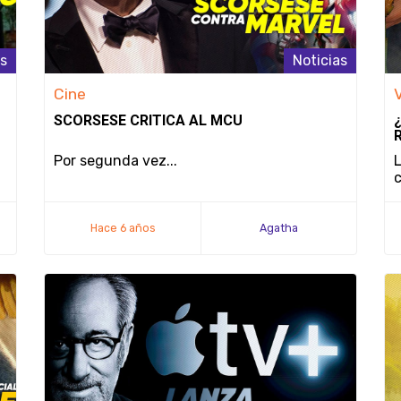
as
Noticias
Cine
SCORSESE CRITICA AL MCU
Por segunda vez...
L
c
Hace 6 años
Agatha