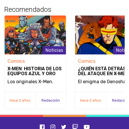
Recomendados
Noticias
Notic
Comics
Comics
X-MEN: HISTORIA DE LOS
¿QUIÉN ESTÁ DETRÁS
EQUIPOS AZUL Y ORO
DEL ATAQUE EN X-MEN
'97 EPISODIO 5?
Los originales X-Men.
El enigma de Genosha.
Hace 2 años
Redacción
Hace 2 años
Redacció