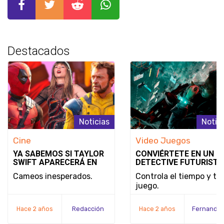
Destacados
Noticias
Notic
Cine
Video Juegos
YA SABEMOS SI TAYLOR
CONVIÉRTETE EN UN
SWIFT APARECERÁ EN
DETECTIVE FUTURISTA
DEADPOOL & WOLVERINE
SE REVELA EL MODO D
Cameos inesperados.
Controla el tiempo y tu
JUEGO Y LA FECHA DE
juego.
LANZAMIENTO DE
NOBODY WANTS TO DI
Hace 2 años
Redacción
Hace 2 años