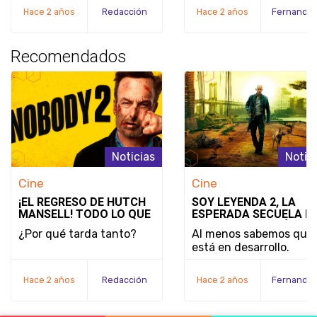
Hace 2 años
Redacción
Hace 2 años
Recomendados
Noticias
Notic
Cine
Cine
¡EL REGRESO DE HUTCH
SOY LEYENDA 2, LA
MANSELL! TODO LO QUE
ESPERADA SECUELA D
SABEMOS SOBRE
WILL SMITH, ESTÁ LEJ
¿Por qué tarda tanto?
Al menos sabemos que
'NOBODY 2'
DE EMPEZAR SU
está en desarrollo.
PRODUCCIÓN
Hace 2 años
Redacción
Hace 2 años