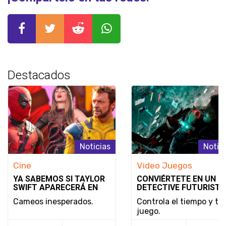
Destacados
Noticias
Notic
Cine
Video Juegos
YA SABEMOS SI TAYLOR
CONVIÉRTETE EN UN
SWIFT APARECERÁ EN
DETECTIVE FUTURISTA
DEADPOOL & WOLVERINE
SE REVELA EL MODO D
Cameos inesperados.
Controla el tiempo y tu
JUEGO Y LA FECHA DE
juego.
LANZAMIENTO DE
NOBODY WANTS TO DI