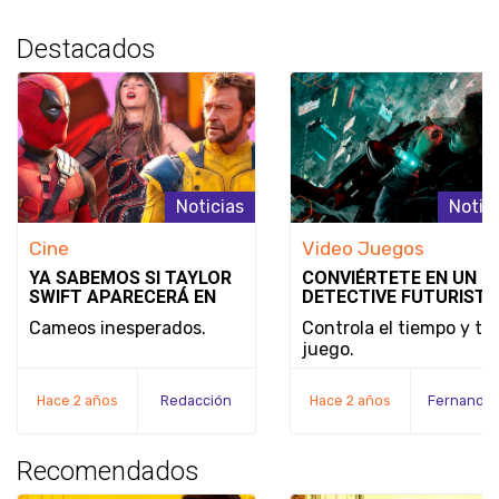
Destacados
Noticias
Notic
Cine
Video Juegos
YA SABEMOS SI TAYLOR
CONVIÉRTETE EN UN
SWIFT APARECERÁ EN
DETECTIVE FUTURISTA
DEADPOOL & WOLVERINE
SE REVELA EL MODO D
Cameos inesperados.
Controla el tiempo y tu
JUEGO Y LA FECHA DE
juego.
LANZAMIENTO DE
NOBODY WANTS TO DI
Hace 2 años
Redacción
Hace 2 años
Recomendados