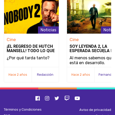
Noticias
Notic
Cine
Cine
¡EL REGRESO DE HUTCH
SOY LEYENDA 2, LA
MANSELL! TODO LO QUE
ESPERADA SECUELA D
SABEMOS SOBRE
WILL SMITH, ESTÁ LEJ
¿Por qué tarda tanto?
Al menos sabemos que
'NOBODY 2'
DE EMPEZAR SU
está en desarrollo.
PRODUCCIÓN
Hace 2 años
Redacción
Hace 2 años
Términos y Condiciones
Aviso de privacidad