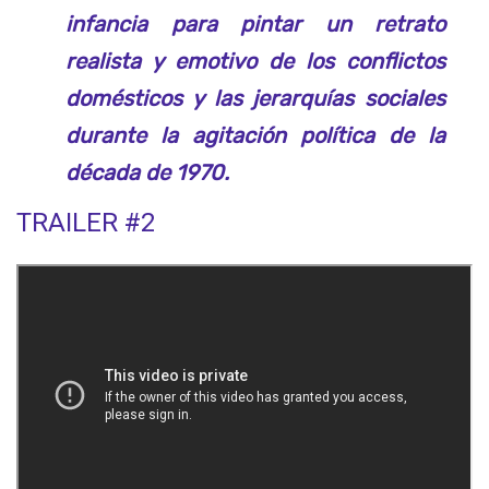
infancia para pintar un retrato
realista y emotivo de los conflictos
domésticos y las jerarquías sociales
durante la agitación política de la
década de 1970.
TRAILER #2