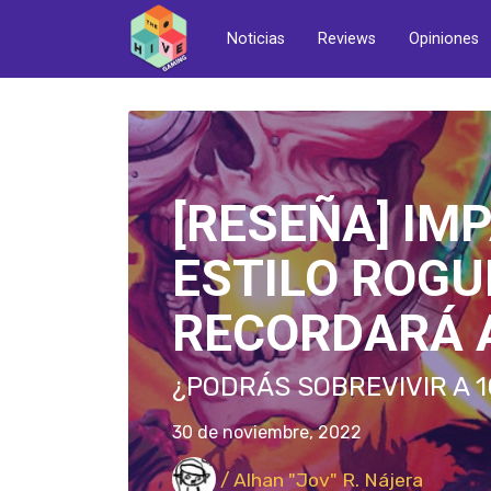
Noticias
Reviews
Opiniones
[RESEÑA] IM
ESTILO ROGU
RECORDARÁ 
¿PODRÁS SOBREVIVIR A 
30 de noviembre, 2022
/ Alhan "Jov" R. Nájera