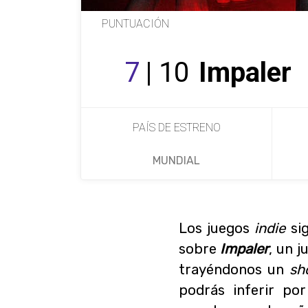
PUNTUACIÓN
7
| 10
Impaler
PAÍS DE ESTRENO
MUNDIAL
Los juegos
indie
sig
sobre
Impaler
, un 
trayéndonos un
sh
podrás inferir po