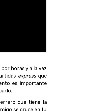
or horas y a la vez
partidas
express
que
iento es importante
barlo.
errero que tiene la
emigo se cruce en tu