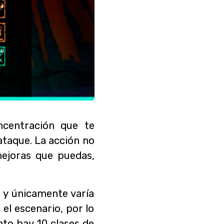
ncentración que te
ataque. La acción no
ejoras que puedas,
 y únicamente varía
el escenario, por lo
nto hay 10 clases de