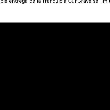
íble entrega de la franquicia GunGrave se limi