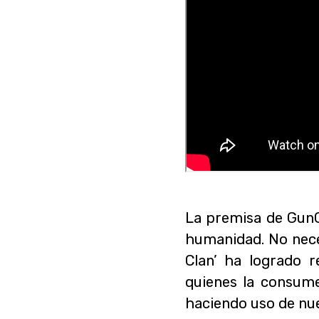
La premisa de GunGr
humanidad. No neces
Clan’ ha logrado r
quienes la consum
haciendo uso de nu