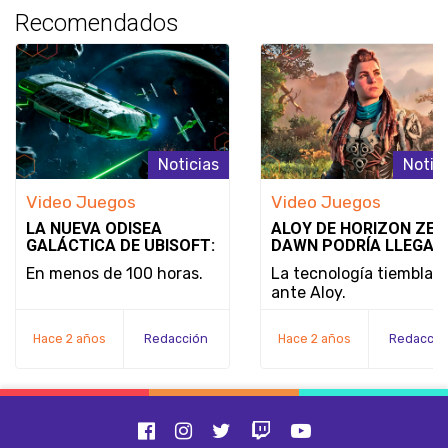
Recomendados
Noticias
Notic
Video Juegos
Video Juegos
LA NUEVA ODISEA
ALOY DE HORIZON ZER
GALÁCTICA DE UBISOFT:
DAWN PODRÍA LLEGAR
STAR WARS OUTLAWS
SUPER SMASH BROS.:
En menos de 100 horas.
La tecnología tiembla
¿REALIDAD O SIMPLE
ante Aloy.
DESEO?
Hace 2 años
Redacción
Hace 2 años
Redacció