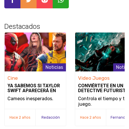
Destacados
Noticias
Notic
Cine
Video Juegos
YA SABEMOS SI TAYLOR
CONVIÉRTETE EN UN
SWIFT APARECERÁ EN
DETECTIVE FUTURISTA
DEADPOOL & WOLVERINE
SE REVELA EL MODO D
Cameos inesperados.
Controla el tiempo y tu
JUEGO Y LA FECHA DE
juego.
LANZAMIENTO DE
NOBODY WANTS TO DI
Hace 2 años
Redacción
Hace 2 años