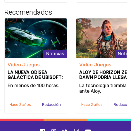
Recomendados
Noticias
Notic
Video Juegos
Video Juegos
LA NUEVA ODISEA
ALOY DE HORIZON ZER
GALÁCTICA DE UBISOFT:
DAWN PODRÍA LLEGAR
STAR WARS OUTLAWS
SUPER SMASH BROS.:
En menos de 100 horas.
La tecnología tiembla
¿REALIDAD O SIMPLE
ante Aloy.
DESEO?
Hace 2 años
Redacción
Hace 2 años
Redacció