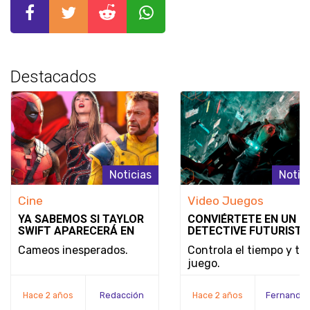
Destacados
Noticias
Notic
Cine
Video Juegos
YA SABEMOS SI TAYLOR
CONVIÉRTETE EN UN
SWIFT APARECERÁ EN
DETECTIVE FUTURISTA
DEADPOOL & WOLVERINE
SE REVELA EL MODO D
Cameos inesperados.
Controla el tiempo y tu
JUEGO Y LA FECHA DE
juego.
LANZAMIENTO DE
NOBODY WANTS TO DI
Hace 2 años
Redacción
Hace 2 años