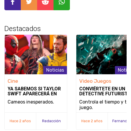
Destacados
Noticias
Notic
Cine
Video Juegos
YA SABEMOS SI TAYLOR
CONVIÉRTETE EN UN
SWIFT APARECERÁ EN
DETECTIVE FUTURISTA
DEADPOOL & WOLVERINE
SE REVELA EL MODO D
Cameos inesperados.
Controla el tiempo y tu
JUEGO Y LA FECHA DE
juego.
LANZAMIENTO DE
NOBODY WANTS TO DI
Hace 2 años
Redacción
Hace 2 años