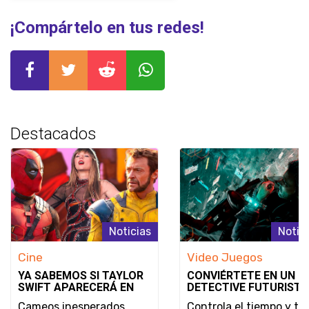
¡Compártelo en tus redes!
Destacados
Noticias
Notic
Cine
Video Juegos
YA SABEMOS SI TAYLOR
CONVIÉRTETE EN UN
SWIFT APARECERÁ EN
DETECTIVE FUTURISTA
DEADPOOL & WOLVERINE
SE REVELA EL MODO D
Cameos inesperados.
Controla el tiempo y tu