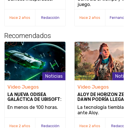
JUEGO Y LA FECHA DE
juego.
LANZAMIENTO DE
NOBODY WANTS TO DI
Hace 2 años
Redacción
Hace 2 años
Recomendados
Noticias
Notic
Video Juegos
Video Juegos
LA NUEVA ODISEA
ALOY DE HORIZON ZER
GALÁCTICA DE UBISOFT:
DAWN PODRÍA LLEGAR
STAR WARS OUTLAWS
SUPER SMASH BROS.:
En menos de 100 horas.
La tecnología tiembla
¿REALIDAD O SIMPLE
ante Aloy.
DESEO?
Hace 2 años
Redacción
Hace 2 años
Redacció