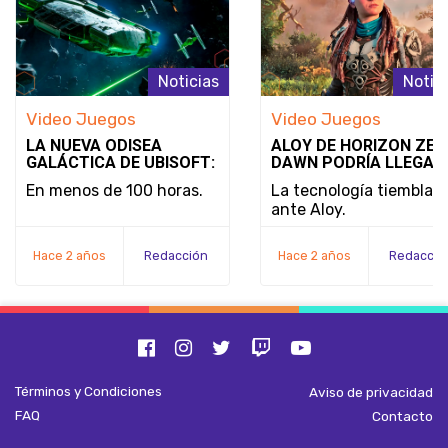
Noticias
Notic
Video Juegos
Video Juegos
LA NUEVA ODISEA
ALOY DE HORIZON ZER
GALÁCTICA DE UBISOFT:
DAWN PODRÍA LLEGAR
STAR WARS OUTLAWS
SUPER SMASH BROS.:
En menos de 100 horas.
La tecnología tiembla
¿REALIDAD O SIMPLE
ante Aloy.
DESEO?
Hace 2 años
Redacción
Hace 2 años
Redacció
Términos y Condiciones
Aviso de privacidad
FAQ
Contacto