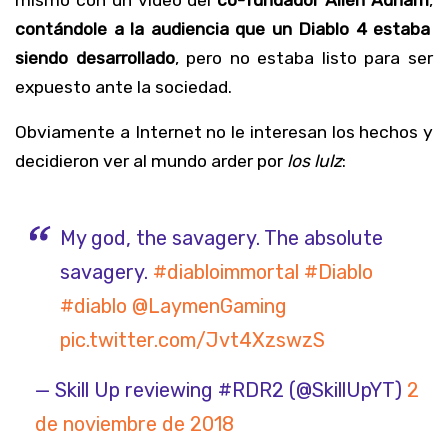
mismo con un vídeo del
co-fundador Allen Adham
,
contándole a la audiencia que un Diablo 4 estaba
siendo desarrollado
, pero no estaba listo para ser
expuesto ante la sociedad.
Obviamente a Internet no le interesan los hechos y
decidieron ver al mundo arder por
los lulz
:
My god, the savagery. The absolute
savagery.
#diabloimmortal
#Diablo
#diablo
@LaymenGaming
pic.twitter.com/Jvt4XzswzS
— Skill Up reviewing #RDR2 (@SkillUpYT)
2
de noviembre de 2018