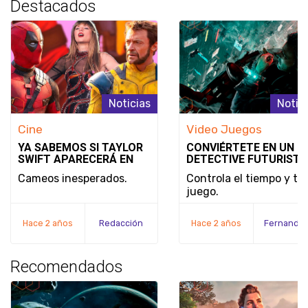
Destacados
Noticias
Notic
Cine
Video Juegos
YA SABEMOS SI TAYLOR
CONVIÉRTETE EN UN
SWIFT APARECERÁ EN
DETECTIVE FUTURISTA
DEADPOOL & WOLVERINE
SE REVELA EL MODO D
Cameos inesperados.
Controla el tiempo y tu
JUEGO Y LA FECHA DE
juego.
LANZAMIENTO DE
NOBODY WANTS TO DI
Hace 2 años
Redacción
Hace 2 años
Recomendados