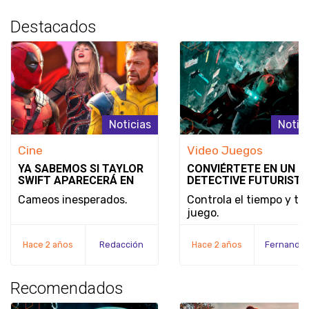
Destacados
Noticias
Notic
Cine
Video Juegos
YA SABEMOS SI TAYLOR
CONVIÉRTETE EN UN
SWIFT APARECERÁ EN
DETECTIVE FUTURISTA
DEADPOOL & WOLVERINE
SE REVELA EL MODO D
Cameos inesperados.
Controla el tiempo y tu
JUEGO Y LA FECHA DE
juego.
LANZAMIENTO DE
NOBODY WANTS TO DI
Hace 2 años
Redacción
Hace 2 años
Recomendados