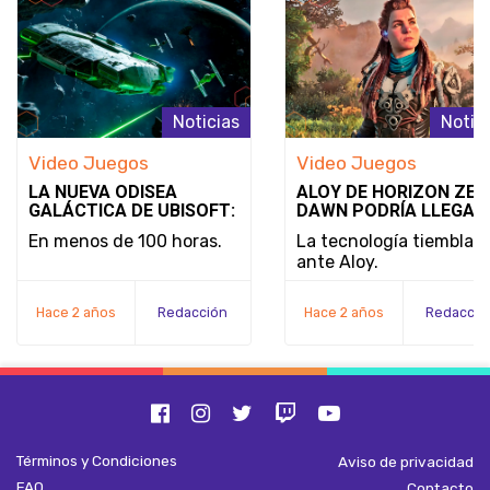
Noticias
Notic
Video Juegos
Video Juegos
LA NUEVA ODISEA
ALOY DE HORIZON ZER
GALÁCTICA DE UBISOFT:
DAWN PODRÍA LLEGAR
STAR WARS OUTLAWS
SUPER SMASH BROS.:
En menos de 100 horas.
La tecnología tiembla
¿REALIDAD O SIMPLE
ante Aloy.
DESEO?
Hace 2 años
Redacción
Hace 2 años
Redacció
Términos y Condiciones
Aviso de privacidad
FAQ
Contacto