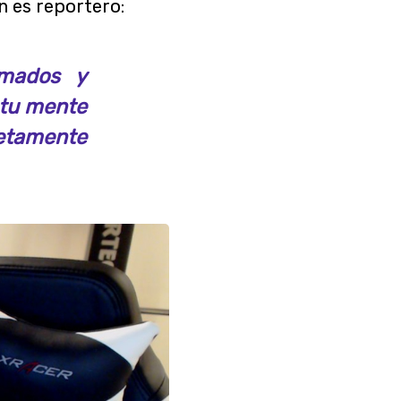
n es reportero:
lmados y
 tu mente
letamente