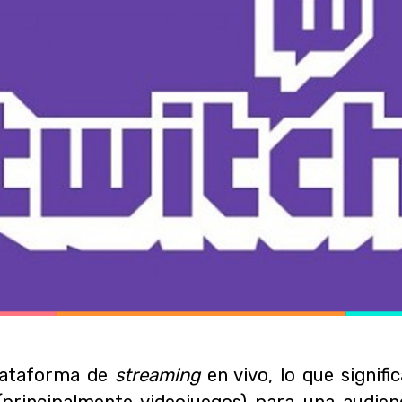
lataforma de
streaming
en vivo, lo que signif
(principalmente videojuegos) para una audienc