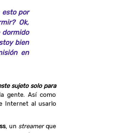
a esto por
mir? Ok,
o dormido
stoy bien
misión en
este sujeto solo para
la gente. Así como
 Internet al usarlo
oss
, un
streamer
que