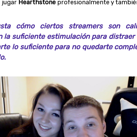
 jugar
Hearthstone
pro
fesionalmente y tambié
sta cómo ciertos streamers son ca
 la suficiente estimulación para distraer
jarte lo suficiente para no quedarte comp
o.