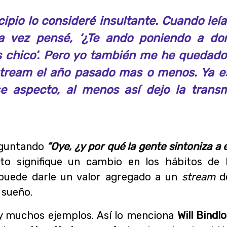
cipio lo consideré insultante. Cuando leí
a vez pensé, ‘¿Te ando poniendo a dor
s chico’. Pero yo también me he quedad
stream el año pasado mas o menos. Ya e
e aspecto, al menos así dejo la trans
eguntando
“Oye, ¿y por qué la gente sintoniza a 
sto signifique un cambio en los hábitos de 
 puede darle un valor agregado a un
stream
de
 sueño.
y muchos ejemplos. Así lo menciona
Will Bindl