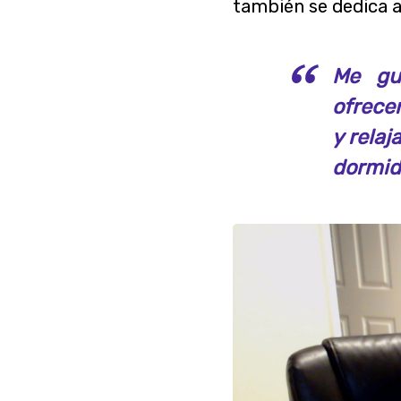
también se dedica a
Me gu
ofrecen
y rela
dormid