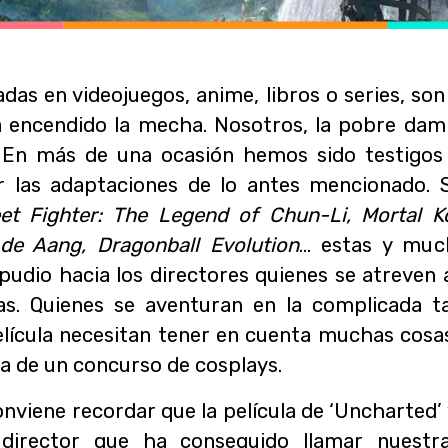
radas en videojuegos, anime, libros o series, s
a encendido la mecha. Nosotros, la pobre damis
or. En más de una ocasión hemos sido testigos 
r las adaptaciones de lo antes mencionado.
eet Fighter: The Legend of Chun-Li, Mortal Ko
 de Aang, Dragonball Evolution
… estas y muc
pudio hacia los directores quienes se atreven
tas. Quienes se aventuran en la complicada 
elícula necesitan tener en cuenta muchas cosa
ta de un concurso de cosplays.
conviene recordar que la película de ‘Uncharted’
director que ha conseguido llamar nuestra