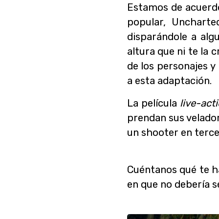
Estamos de acuerdo
popular, Uncharte
disparándole a alg
altura que ni te la
de los personajes y 
a esta adaptación.
La película
live-act
prendan sus velador
un shooter en terce
Cuéntanos qué te ha
en que no debería se