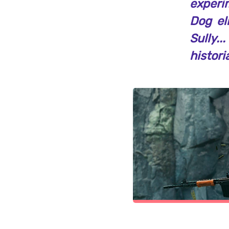
experi
Dog el
Sully..
histori