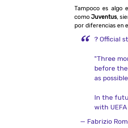
Tampoco es algo e
como
Juventus
, si
por diferencias en 
? Official 
"Three mor
before the
as possible
In the fut
with UEFA 
— Fabrizio Ro