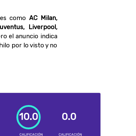
anes como
AC Milan,
uventus, Liverpool,
ero el anuncio indica
ilo por lo visto y no
10.0
0.0
CALIFICACIÓN
CALIFICACIÓN