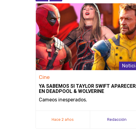
Noticias
Notici
Cine
UGADORES
YA SABEMOS SI TAYLOR SWIFT APARECE
MERO
EN DEADPOOL & WOLVERINE
SOLAS
Cameos inesperados.
do "Serex"
Hace 2 años
Redacción
ndez