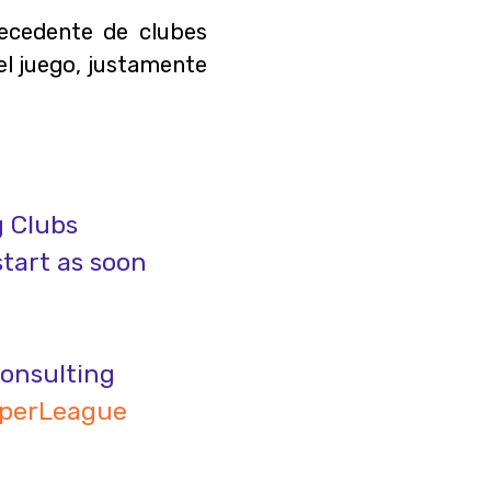
ecedente de clubes
el juego, justamente
g Clubs
start as soon
consulting
perLeague