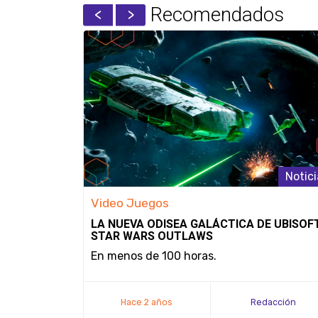
Recomendados
Noticias
Notici
Video Juegos
 9:
LA NUEVA ODISEA GALÁCTICA DE UBISOF
A
STAR WARS OUTLAWS
En menos de 100 horas.
do "Serex"
Hace 2 años
Redacción
ndez