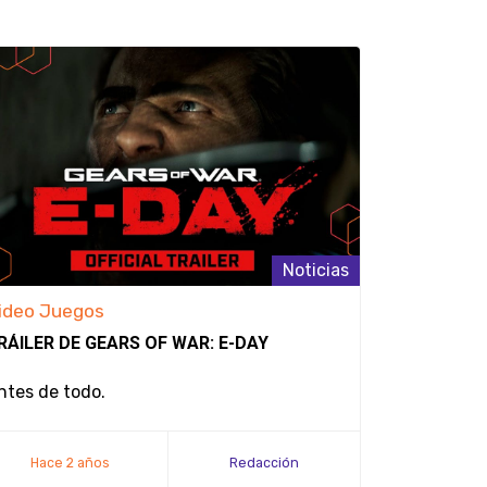
Noticias
ideo Juegos
Video Jue
RÁILER DE GEARS OF WAR: E-DAY
LOS PROGR
VIDEOJUEG
CUANDO CU
ntes de todo.
Los juegos 
Hace 2 años
Redacción
Hace 2