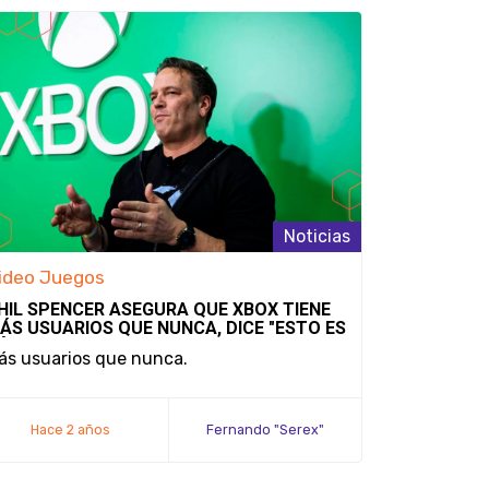
Noticias
ideo Juegos
Video Jue
HIL SPENCER ASEGURA QUE XBOX TIENE
SE AFIRMA
ÁS USUARIOS QUE NUNCA, DICE "ESTO ES
REMASTERE
ÓLO EL PRINCIPIO"
DURANTE A
ás usuarios que nunca.
¿Una estra
Hace 2 años
Fernando "Serex"
Hace 2
Méndez