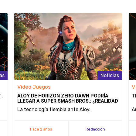
as
Noticias
Video Juegos
V
T:
ALOY DE HORIZON ZERO DAWN PODRÍA
T
LLEGAR A SUPER SMASH BROS.: ¿REALIDAD
O SIMPLE DESEO?
La tecnología tiembla ante Aloy.
A
Hace 2 años
Redacción