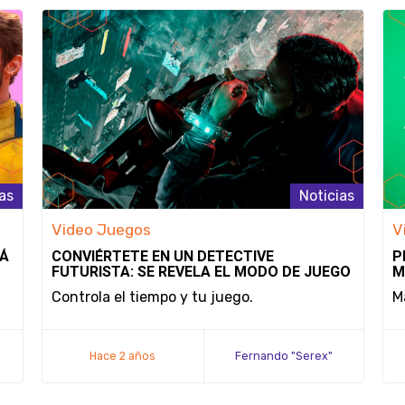
as
Noticias
Video Juegos
V
RÁ
CONVIÉRTETE EN UN DETECTIVE
P
FUTURISTA: SE REVELA EL MODO DE JUEGO
M
Y LA FECHA DE LANZAMIENTO DE NOBODY
S
Controla el tiempo y tu juego.
M
WANTS TO DIE
Hace 2 años
Fernando "Serex"
Méndez