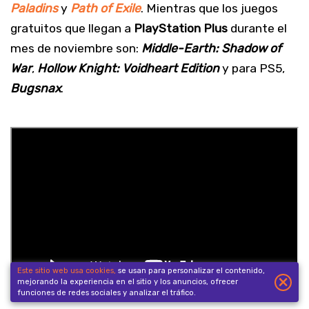
Paladins
y
Path of Exile
. Mientras que los juegos
gratuitos que llegan a
PlayStation Plus
durante el
mes de noviembre son:
Middle-Earth: Shadow of
War
,
Hollow Knight: Voidheart Edition
y para PS5,
Bugsnax
.
Este sitio web usa cookies,
se usan para personalizar el contenido,
×
mejorando la experiencia en el sitio y los anuncios, ofrecer
funciones de redes sociales y analizar el tráfico.