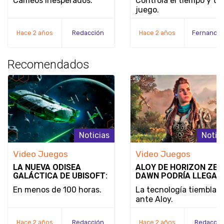
Cameos inesperados.
Controla el tiempo y tu
JUEGO Y LA FECHA DE
juego.
LANZAMIENTO DE
NOBODY WANTS TO DI
Hace 2 años
Redacción
Hace 2 años
Recomendados
Noticias
Notic
Video Juegos
Video Juegos
LA NUEVA ODISEA
ALOY DE HORIZON ZER
GALÁCTICA DE UBISOFT:
DAWN PODRÍA LLEGAR
STAR WARS OUTLAWS
SUPER SMASH BROS.:
En menos de 100 horas.
La tecnología tiembla
¿REALIDAD O SIMPLE
ante Aloy.
DESEO?
Hace 2 años
Redacción
Hace 2 años
Redacció