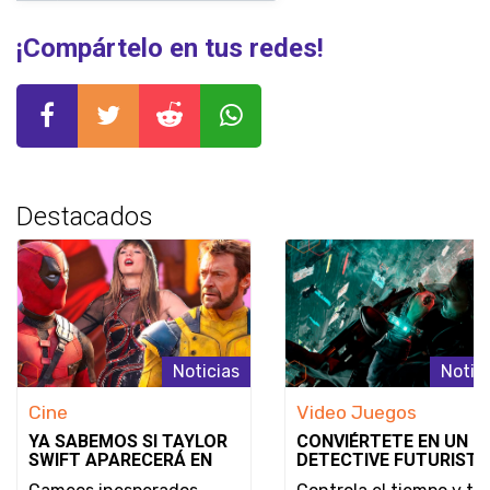
¡Compártelo en tus redes!
Destacados
Noticias
Notic
Cine
Video Juegos
YA SABEMOS SI TAYLOR
CONVIÉRTETE EN UN
SWIFT APARECERÁ EN
DETECTIVE FUTURISTA
DEADPOOL & WOLVERINE
SE REVELA EL MODO D