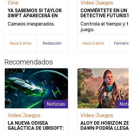
Cine
Video Juegos
YA SABEMOS SI TAYLOR
CONVIÉRTETE EN UN
SWIFT APARECERÁ EN
DETECTIVE FUTURISTA
DEADPOOL & WOLVERINE
SE REVELA EL MODO D
Cameos inesperados.
Controla el tiempo y tu
JUEGO Y LA FECHA DE
juego.
LANZAMIENTO DE
NOBODY WANTS TO DI
Hace 2 años
Redacción
Hace 2 años
Recomendados
Noticias
Notic
Video Juegos
Video Juegos
LA NUEVA ODISEA
ALOY DE HORIZON ZER
GALÁCTICA DE UBISOFT:
DAWN PODRÍA LLEGAR