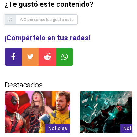
¿Te gustó este contenido?
A 0 personas les gusta esto
¡Compártelo en tus redes!
Destacados
Noticias
Notic