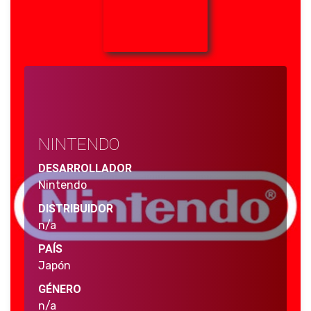
NINTENDO
DESARROLLADOR
Nintendo
DISTRIBUIDOR
n/a
PAÍS
Japón
GÉNERO
n/a