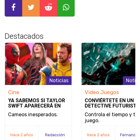
Destacados
Noticias
Notic
Cine
Video Juegos
YA SABEMOS SI TAYLOR
CONVIÉRTETE EN UN
SWIFT APARECERÁ EN
DETECTIVE FUTURISTA
DEADPOOL & WOLVERINE
SE REVELA EL MODO D
Cameos inesperados.
Controla el tiempo y tu
JUEGO Y LA FECHA DE
juego.
LANZAMIENTO DE
NOBODY WANTS TO DI
Hace 2 años
Redacción
Hace 2 años