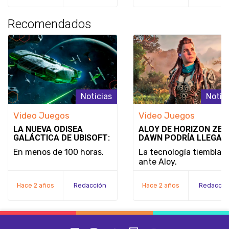
Recomendados
Noticias
Notic
Video Juegos
Video Juegos
LA NUEVA ODISEA
ALOY DE HORIZON ZER
GALÁCTICA DE UBISOFT:
DAWN PODRÍA LLEGAR
STAR WARS OUTLAWS
SUPER SMASH BROS.:
En menos de 100 horas.
La tecnología tiembla
¿REALIDAD O SIMPLE
ante Aloy.
DESEO?
Hace 2 años
Redacción
Hace 2 años
Redacció