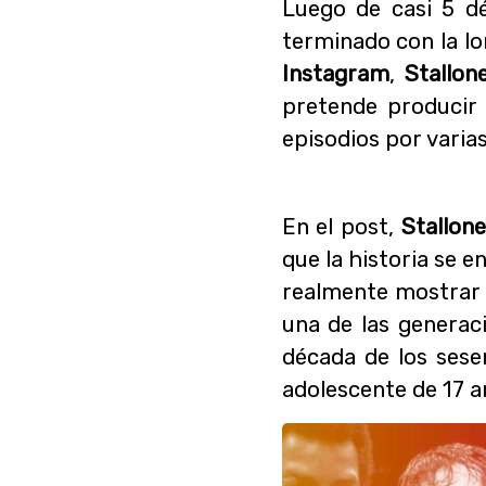
Luego de casi 5 dé
terminado con la l
Instagram
,
Stallo
pretende producir
episodios por varia
En el post,
Stallon
que la historia se e
realmente mostrar e
una de las generac
década de los sese
adolescente de 17 a