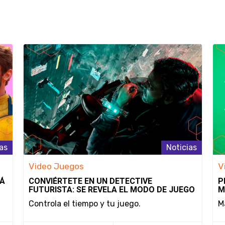
as
Noticias
Video Juegos
V
RÁ
CONVIÉRTETE EN UN DETECTIVE
P
FUTURISTA: SE REVELA EL MODO DE JUEGO
M
Y LA FECHA DE LANZAMIENTO DE NOBODY
S
Controla el tiempo y tu juego.
M
WANTS TO DIE