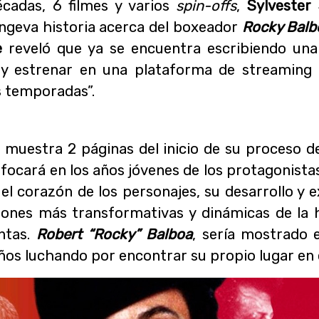
cadas, 6 filmes y varios
spin-offs
,
Sylvester 
ongeva historia acerca del boxeador
Rocky Balb
ne
reveló que ya se encuentra escribiendo una
 y estrenar en una plataforma de streaming 
s temporadas”.
e
muestra 2 páginas del inicio de su proceso de
nfocará en los años jóvenes de los protagonista
l corazón de los personajes, su desarrollo y 
iones más transformativas y dinámicas de la h
ntas.
Robert “Rocky” Balboa
, sería mostrado 
ños luchando por encontrar su propio lugar en