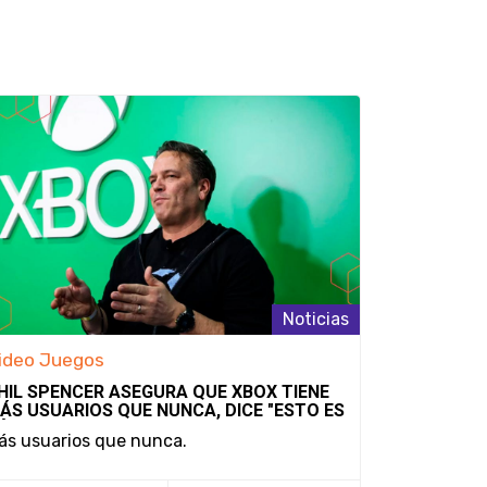
Noticias
ideo Juegos
Video Jue
HIL SPENCER ASEGURA QUE XBOX TIENE
SE AFIRMA
ÁS USUARIOS QUE NUNCA, DICE "ESTO ES
REMASTERE
ÓLO EL PRINCIPIO"
DURANTE A
ás usuarios que nunca.
¿Una estra