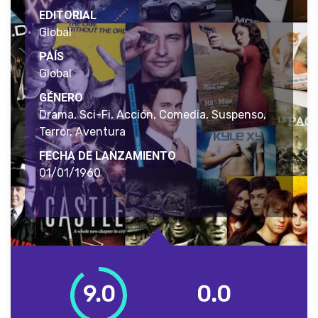
EDITORIAL
Global
PAÍS
Global
GÉNERO
Drama, Sci-Fi, Acción, Comedia, Suspenso,
Terror, Aventura
FECHA DE LANZAMIENTO
01/01/1960
9.0
0.0