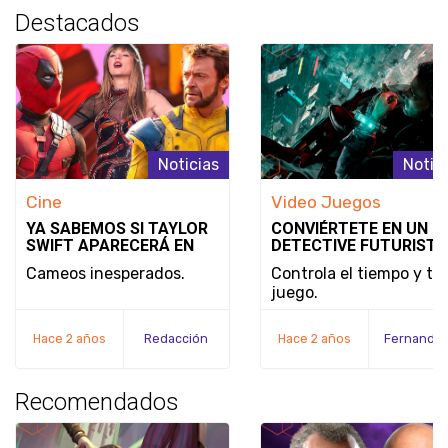
Destacados
Noticias
Notic
Cine
Video Juegos
YA SABEMOS SI TAYLOR
CONVIÉRTETE EN UN
SWIFT APARECERÁ EN
DETECTIVE FUTURISTA
DEADPOOL & WOLVERINE
SE REVELA EL MODO D
Cameos inesperados.
Controla el tiempo y tu
JUEGO Y LA FECHA DE
juego.
LANZAMIENTO DE
NOBODY WANTS TO DI
Hace 2 años
Redacción
Hace 2 años
Recomendados