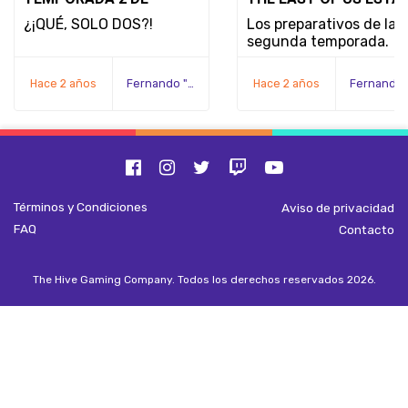
ARCANE DE NETFLIX
RETOMANDO SU PAPE
¿¡QUÉ, SOLO DOS?!
Los preparativos de la
CONFIRMA QUE ES LA
EN EL PROGRAMA
segunda temporada.
ÚLTIMA TEMPORADA
Hace 2 años
Fernando "Serex" Méndez
Hace 2 años
Términos y Condiciones
Aviso de privacidad
FAQ
Contacto
The Hive Gaming Company. Todos los derechos reservados 2026.