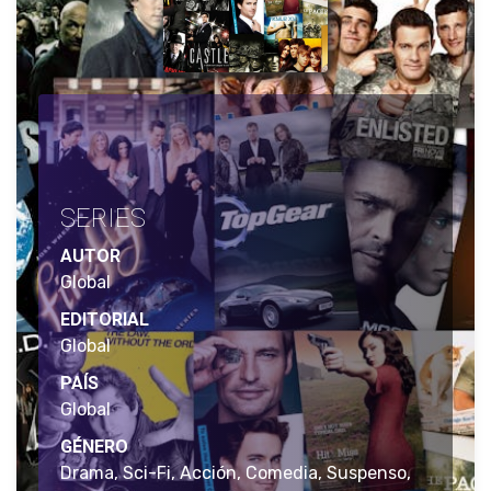
SERIES
AUTOR
Global
EDITORIAL
Global
PAÍS
Global
GÉNERO
Drama, Sci-Fi, Acción, Comedia, Suspenso,