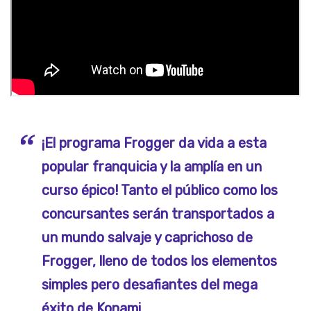
¡El programa Frogger da vida a esta
popular franquicia y la amplía en un
curso épico! Tanto el público como los
concursantes serán transportados a
un mundo salvaje y caprichoso de
Frogger, lleno de todos los elementos
simples pero desafiantes del mega
éxito de Konami.