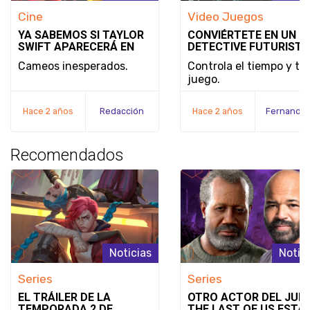
Cine
Video Juegos
YA SABEMOS SI TAYLOR
CONVIÉRTETE EN UN
SWIFT APARECERÁ EN
DETECTIVE FUTURISTA
DEADPOOL & WOLVERINE
SE REVELA EL MODO D
Cameos inesperados.
Controla el tiempo y tu
JUEGO Y LA FECHA DE
juego.
LANZAMIENTO DE
NOBODY WANTS TO DI
Hace 2 años
Redacción
Hace 2 años
Recomendados
Noticias
Notic
Series
Series
EL TRÁILER DE LA
OTRO ACTOR DEL JUE
TEMPORADA 2 DE
THE LAST OF US ESTÁ