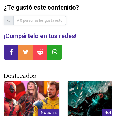
¿Te gustó este contenido?
A 0 personas les gusta esto
¡Compártelo en tus redes!
Destacados
Noticias
Notic