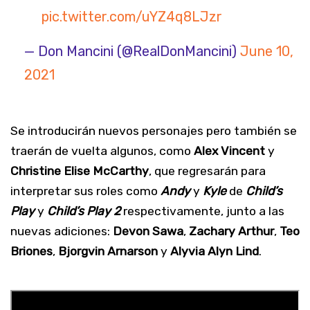
pic.twitter.com/uYZ4q8LJzr
— Don Mancini (@RealDonMancini)
June 10,
2021
Se introducirán nuevos personajes pero también se
traerán de vuelta algunos, como
Alex Vincent
y
Christine Elise McCarthy
, que regresarán para
interpretar sus roles como
Andy
y
Kyle
de
Child’s
Play
y
Child’s Play 2
respectivamente, junto a las
nuevas adiciones:
Devon Sawa
,
Zachary Arthur
,
Teo
Briones
,
Bjorgvin Arnarson
y
Alyvia Alyn Lind
.