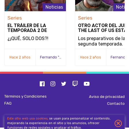
Noticias
Notic
Series
Series
EL TRÁILER DE LA
OTRO ACTOR DEL JUE
TEMPORADA 2 DE
THE LAST OF US ESTÁ
ARCANE DE NETFLIX
RETOMANDO SU PAPE
¿¡QUÉ, SOLO DOS?!
Los preparativos de la
CONFIRMA QUE ES LA
EN EL PROGRAMA
segunda temporada.
ÚLTIMA TEMPORADA
Hace 2 años
Fernando "Serex" Méndez
Hace 2 años
Términos y Condiciones
Aviso de privacidad
FAQ
Contacto
Este sitio web usa cookies,
se usan para personalizar el contenido,
The Hive Gaming Company. Todos los derechos reservados 2026.
×
mejorando la experiencia en el sitio y los anuncios, ofrecer
funciones de redes sociales y analizar el tráfico.