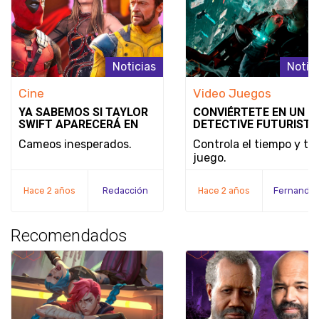
Noticias
Notic
Cine
Video Juegos
YA SABEMOS SI TAYLOR
CONVIÉRTETE EN UN
SWIFT APARECERÁ EN
DETECTIVE FUTURISTA
DEADPOOL & WOLVERINE
SE REVELA EL MODO D
Cameos inesperados.
Controla el tiempo y tu
JUEGO Y LA FECHA DE
juego.
LANZAMIENTO DE
NOBODY WANTS TO DI
Hace 2 años
Redacción
Hace 2 años
Recomendados