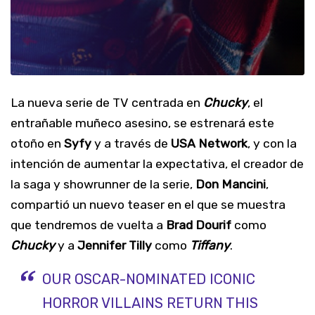
La nueva serie de TV centrada en
Chucky
, el
entrañable muñeco asesino, se estrenará este
otoño en
Syfy
y a través de
USA Network
, y con la
intención de aumentar la expectativa, el creador de
la saga y showrunner de la serie,
Don Mancini
,
compartió un nuevo teaser en el que se muestra
que tendremos de vuelta a
Brad Dourif
como
Chucky
y a
Jennifer Tilly
como
Tiffany
.
OUR OSCAR-NOMINATED ICONIC
HORROR VILLAINS RETURN THIS