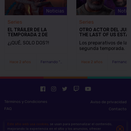
Noticias
Notic
Series
Series
EL TRÁILER DE LA
OTRO ACTOR DEL JUE
TEMPORADA 2 DE
THE LAST OF US ESTÁ
ARCANE DE NETFLIX
RETOMANDO SU PAPE
¿¡QUÉ, SOLO DOS?!
Los preparativos de la
CONFIRMA QUE ES LA
EN EL PROGRAMA
segunda temporada.
ÚLTIMA TEMPORADA
Hace 2 años
Fernando "Serex" Méndez
Hace 2 años
Términos y Condiciones
Aviso de privacidad
FAQ
Contacto
Este sitio web usa cookies,
se usan para personalizar el contenido,
The Hive Gaming Company. Todos los derechos reservados 2026.
×
mejorando la experiencia en el sitio y los anuncios, ofrecer