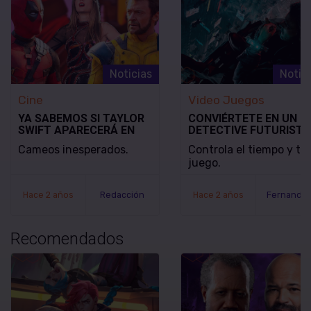
Noticias
Notic
Cine
Video Juegos
YA SABEMOS SI TAYLOR
CONVIÉRTETE EN UN
SWIFT APARECERÁ EN
DETECTIVE FUTURISTA
DEADPOOL & WOLVERINE
SE REVELA EL MODO D
Cameos inesperados.
Controla el tiempo y tu
JUEGO Y LA FECHA DE
juego.
LANZAMIENTO DE
NOBODY WANTS TO DI
Hace 2 años
Redacción
Hace 2 años
Recomendados