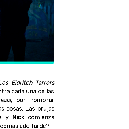
Los Eldritch Terrors
tra cada una de las
ness
, por nombrar
las cosas. Las brujas
b
, y
Nick
comienza
 demasiado tarde?