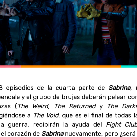
 8 episodios de la cuarta parte de
Sabrina
,
endale y el grupo de brujas deberán pelear con
azas (
The Weird
,
The Returned
y
The Dark
igiéndose a
The Void
, que es el final de todas 
a guerra, recibirán la ayuda del
Fight Clu
 el corazón de
Sabrina
nuevamente, pero ¿será