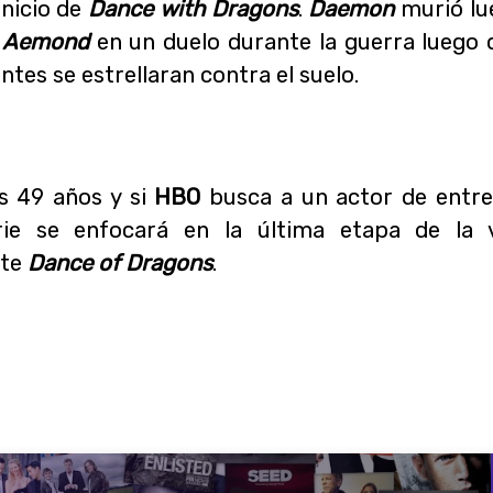
inicio de
Dance with Dragons
.
Daemon
murió lue
e Aemond
en un duelo durante la guerra luego 
es se estrellaran contra el suelo.
s 49 años y si
HBO
busca a un actor de entre
rie se enfocará en la última etapa de la v
nte
Dance of Dragons
.
]