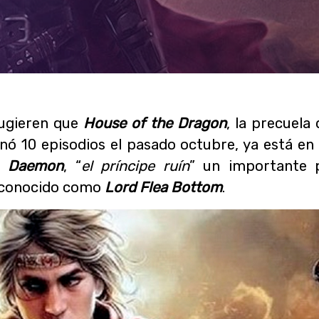
sugieren que
House of the Dragon
, la precuela
ó 10 episodios el pasado octubre, ya está en
 a
Daemon
, “
el príncipe ruín
” un importante p
conocido como
Lord Flea Bottom
.