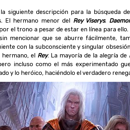
la siguiente descripción para la búsqueda d
s. El hermano menor del
Rey Viserys
.
Daemo
por el trono a pesar de estar en línea para ell
sin mencionar que se aburre fácilmente, ta
guiente con la subconsciente y singular obsesió
u hermano, el
Rey
. La mayoría de la alegría de
pero incluso como el más experimentado gue
ado y lo heróico, haciéndolo el verdadero renega