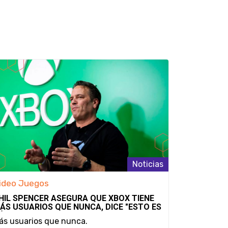
Noticias
ideo Juegos
Video Jue
HIL SPENCER ASEGURA QUE XBOX TIENE
SE AFIRMA
ÁS USUARIOS QUE NUNCA, DICE "ESTO ES
REMASTERE
ÓLO EL PRINCIPIO"
DURANTE A
ás usuarios que nunca.
¿Una estra