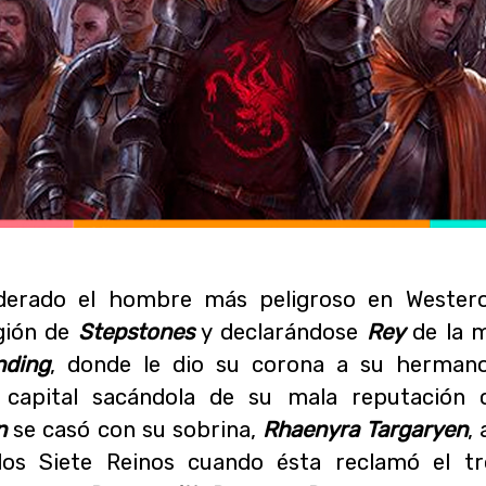
erado el hombre más peligroso en Westero
gión de
Stepstones
y declarándose
Rey
de la 
nding
, donde le dio su corona a su herman
 capital sacándola de su mala reputación 
n
se casó con su sobrina,
Rhaenyra Targaryen
,
 los Siete Reinos cuando ésta reclamó el tr