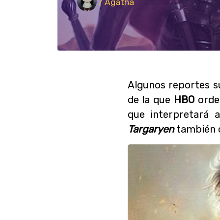
/ Agatha
Algunos reportes 
de la que
HBO
orden
que interpretará
Targaryen
también 