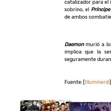
catalizador para el 
sobrino, el
Príncip
de ambos combatient
Daemon
murió a lo
implica que la se
seguramente dura
Fuente: [
Illuminerdi