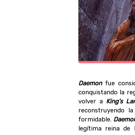
Daemon
fue consid
conquistando la re
volver a
King’s La
reconstruyendo la
formidable
.
Daemo
legítima reina de