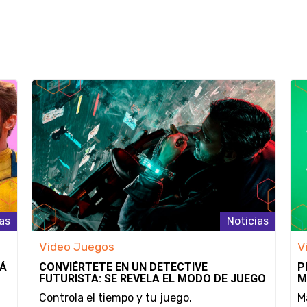
as
Noticias
Video Juegos
V
RÁ
CONVIÉRTETE EN UN DETECTIVE
P
FUTURISTA: SE REVELA EL MODO DE JUEGO
M
Y LA FECHA DE LANZAMIENTO DE NOBODY
S
Controla el tiempo y tu juego.
M
WANTS TO DIE