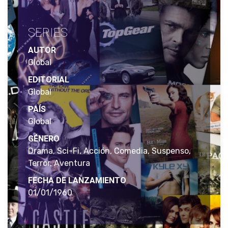
SERIES
AUTOR
Global
EDITORIAL
Global
PAÍS
Global
GÉNERO
Drama, Sci-Fi, Acción, Comedia, Suspenso,
Terror, Aventura
FECHA DE LANZAMIENTO
01/01/1960