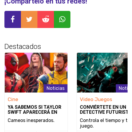
¡Compártelo en tus redes!
Destacados
Noticias
Notic
Cine
Video Juegos
YA SABEMOS SI TAYLOR
CONVIÉRTETE EN UN
SWIFT APARECERÁ EN
DETECTIVE FUTURISTA
DEADPOOL & WOLVERINE
SE REVELA EL MODO D
Cameos inesperados.
Controla el tiempo y tu
JUEGO Y LA FECHA DE
juego.
LANZAMIENTO DE