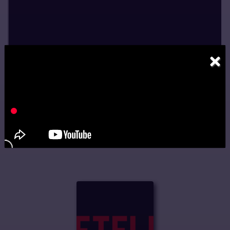
×
The Haunting of Bly Manor
se
estrenará el próximo 9 de octubre en
Netflix
.