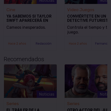
Noticias
Notic
Cine
Video Juegos
YA SABEMOS SI TAYLOR
CONVIÉRTETE EN UN
SWIFT APARECERÁ EN
DETECTIVE FUTURISTA
DEADPOOL & WOLVERINE
SE REVELA EL MODO D
Cameos inesperados.
Controla el tiempo y tu
JUEGO Y LA FECHA DE
juego.
LANZAMIENTO DE
NOBODY WANTS TO DI
Hace 2 años
Redacción
Hace 2 años
Recomendados
Noticias
Notic
Series
Series
EL TRÁILER DE LA
OTRO ACTOR DEL JUE