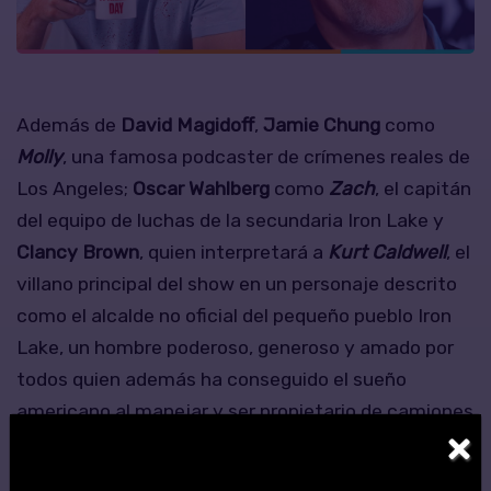
Además de
David Magidoff
,
Jamie Chung
como
Molly
, una famosa podcaster de crímenes reales de
Los Angeles;
Oscar Wahlberg
como
Zach
, el capitán
del equipo de luchas de la secundaria Iron Lake y
Clancy Brown
, quien interpretará a
Kurt Caldwell
, el
villano principal del show en un personaje descrito
como el alcalde no oficial del pequeño pueblo Iron
Lake, un hombre poderoso, generoso y amado por
todos quien además ha conseguido el sueño
americano al manejar y ser propietario de camiones
×
y de la parada de camiones local.