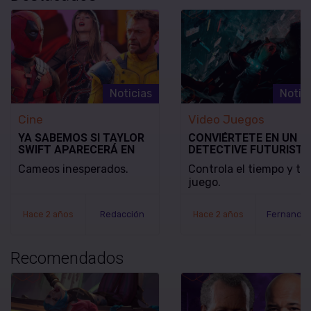
Noticias
Notic
Cine
Video Juegos
YA SABEMOS SI TAYLOR
CONVIÉRTETE EN UN
SWIFT APARECERÁ EN
DETECTIVE FUTURISTA
DEADPOOL & WOLVERINE
SE REVELA EL MODO D
Cameos inesperados.
Controla el tiempo y tu
JUEGO Y LA FECHA DE
juego.
LANZAMIENTO DE
NOBODY WANTS TO DI
Hace 2 años
Redacción
Hace 2 años
Recomendados