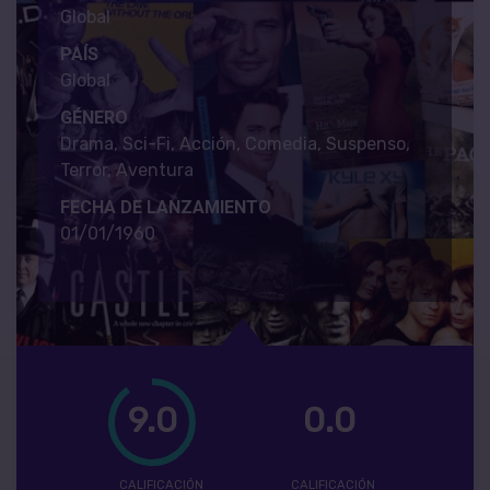
Global
PAÍS
Global
GÉNERO
Drama, Sci-Fi, Acción, Comedia, Suspenso,
Terror, Aventura
FECHA DE LANZAMIENTO
01/01/1960
9.0
0.0
CALIFICACIÓN
CALIFICACIÓN