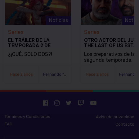
Noticias
Notic
Series
Series
EL TRÁILER DE LA
OTRO ACTOR DEL JUE
TEMPORADA 2 DE
THE LAST OF US ESTÁ
ARCANE DE NETFLIX
RETOMANDO SU PAPE
¿¡QUÉ, SOLO DOS?!
Los preparativos de la
CONFIRMA QUE ES LA
EN EL PROGRAMA
segunda temporada.
ÚLTIMA TEMPORADA
Hace 2 años
Fernando "Serex" Méndez
Hace 2 años
Términos y Condiciones
Aviso de privacidad
FAQ
Contacto