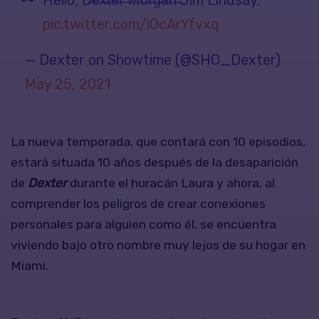
Hello, D̶e̶x̶t̶e̶r̶ ̶M̶o̶r̶g̶a̶n̶ Jim Lindsay.
pic.twitter.com/iOcArYfvxq
— Dexter on Showtime (@SHO_Dexter)
May 25, 2021
La nueva temporada, que contará con 10 episodios,
estará situada 10 años después de la desaparición
de
Dexter
durante el huracán Laura y ahora, al
comprender los peligros de crear conexiones
personales para alguien como él, se encuentra
viviendo bajo otro nombre muy lejos de su hogar en
Miami.