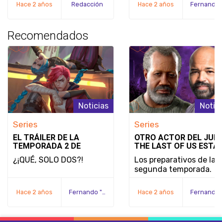
Hace 2 años
Redacción
Hace 2 años
Recomendados
Noticias
Notic
Series
Series
EL TRÁILER DE LA
OTRO ACTOR DEL JUE
TEMPORADA 2 DE
THE LAST OF US ESTÁ
ARCANE DE NETFLIX
RETOMANDO SU PAPE
¿¡QUÉ, SOLO DOS?!
Los preparativos de la
CONFIRMA QUE ES LA
EN EL PROGRAMA
segunda temporada.
ÚLTIMA TEMPORADA
Hace 2 años
Fernando "Serex" Méndez
Hace 2 años