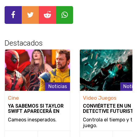
Destacados
Noticias
Notic
Cine
Video Juegos
YA SABEMOS SI TAYLOR
CONVIÉRTETE EN UN
SWIFT APARECERÁ EN
DETECTIVE FUTURISTA
DEADPOOL & WOLVERINE
SE REVELA EL MODO D
Cameos inesperados.
Controla el tiempo y tu
JUEGO Y LA FECHA DE
juego.
LANZAMIENTO DE
NOBODY WANTS TO DI