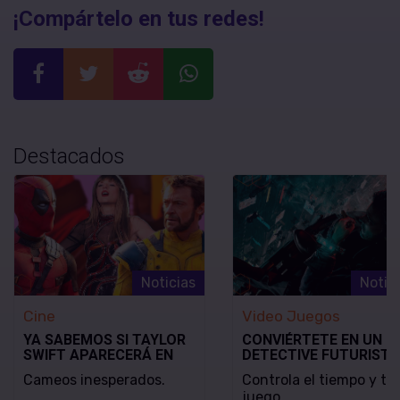
¡Compártelo en tus redes!
Destacados
Noticias
Notic
Cine
Video Juegos
YA SABEMOS SI TAYLOR
CONVIÉRTETE EN UN
SWIFT APARECERÁ EN
DETECTIVE FUTURISTA
DEADPOOL & WOLVERINE
SE REVELA EL MODO D
Cameos inesperados.
Controla el tiempo y tu
JUEGO Y LA FECHA DE
juego.