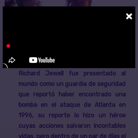
×
Hay una bomba en el Parque
Centenario. Tienen 30 minutos.”
Richard Jewell
fue presentado al
mundo como un guardia de seguridad
que reportó haber encontrado una
bomba en el ataque de Atlanta en
1996, su reporte lo hizo un héroe
cuyas acciones salvaron incontables
vidas, pero dentro de un par de días el