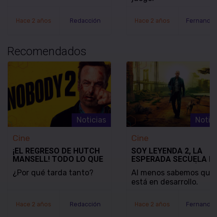
LANZAMIENTO DE
NOBODY WANTS TO DI
Hace 2 años
Redacción
Hace 2 años
Recomendados
Noticias
Notic
Cine
Cine
¡EL REGRESO DE HUTCH
SOY LEYENDA 2, LA
MANSELL! TODO LO QUE
ESPERADA SECUELA D
SABEMOS SOBRE
WILL SMITH, ESTÁ LEJ
¿Por qué tarda tanto?
Al menos sabemos que
'NOBODY 2'
DE EMPEZAR SU
está en desarrollo.
PRODUCCIÓN
Hace 2 años
Redacción
Hace 2 años