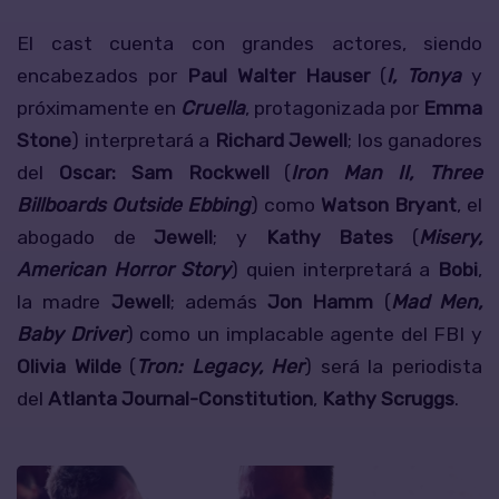
El cast cuenta con grandes actores, siendo
encabezados por
Paul Walter Hauser
(
I, Tonya
y
próximamente en
Cruella
, protagonizada por
Emma
Stone
) interpretará a
Richard Jewell
; los ganadores
del
Oscar:
Sam Rockwell
(
Iron Man II, Three
Billboards Outside Ebbing
) como
Watson Bryant
, el
abogado de
Jewell
; y
Kathy Bates
(
Misery,
American Horror Story
) quien interpretará a
Bobi
,
la madre
Jewell
; además
Jon Hamm
(
Mad Men,
Baby Driver
) como un implacable agente del FBI y
Olivia Wilde
(
Tron: Legacy, Her
) será la periodista
del
Atlanta Journal-Constitution
,
Kathy Scruggs
.