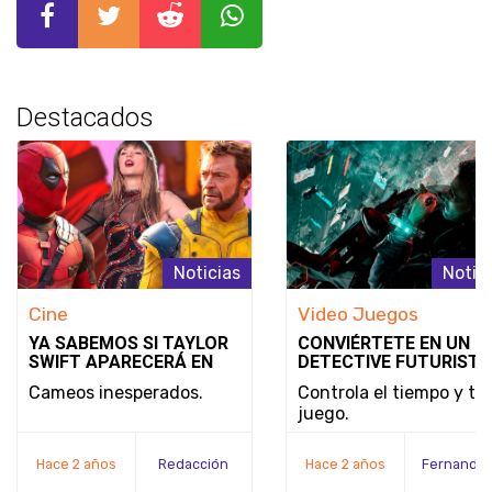
Destacados
Noticias
Notic
Cine
Video Juegos
YA SABEMOS SI TAYLOR
CONVIÉRTETE EN UN
SWIFT APARECERÁ EN
DETECTIVE FUTURISTA
DEADPOOL & WOLVERINE
SE REVELA EL MODO D
Cameos inesperados.
Controla el tiempo y tu
JUEGO Y LA FECHA DE
juego.
LANZAMIENTO DE
NOBODY WANTS TO DI
Hace 2 años
Redacción
Hace 2 años