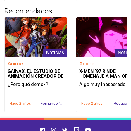
Recomendados
Noticias
Notic
Anime
Anime
GAINAX, EL ESTUDIO DE
X-MEN '97 RINDE
ANIMACIÓN CREADOR DE
HOMENAJE A MAN OF
EVANGELION, SE HA
STEEL EN EL FINAL DE
¿Pero qué demo-?
Algo muy inesperado.
DECLARADO EN
TEMPORADA
BANCARROTA
(CONFIRMADO POR EL
CREADOR)
Hace 2 años
Fernando "Serex" Méndez
Hace 2 años
Redacció