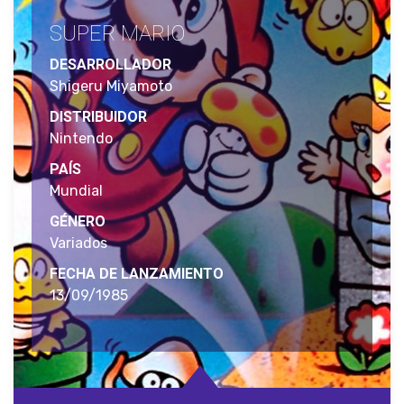
SUPER MARIO
DESARROLLADOR
Shigeru Miyamoto
DISTRIBUIDOR
Nintendo
PAÍS
Mundial
GÉNERO
Variados
FECHA DE LANZAMIENTO
13/09/1985