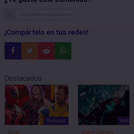
A 0 personas les gusta esto
¡Compártelo en tus redes!
Destacados
Noticias
Notic
Cine
Video Juegos