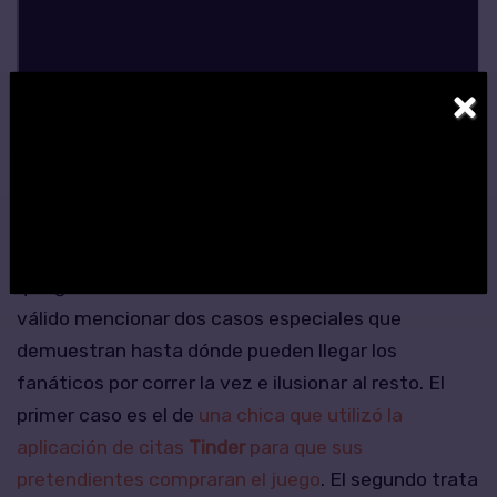
×
Aprovechando que estamos hablando de la pasión
que genera
NieR: Automata
en sus fanáticos, es
válido mencionar dos casos especiales que
demuestran hasta dónde pueden llegar los
fanáticos por correr la vez e ilusionar al resto. El
primer caso es el de
una chica que utilizó la
aplicación de citas
Tinder
para que sus
pretendientes compraran el juego
. El segundo trata