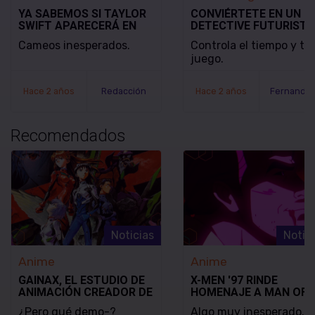
YA SABEMOS SI TAYLOR
CONVIÉRTETE EN UN
SWIFT APARECERÁ EN
DETECTIVE FUTURISTA
DEADPOOL & WOLVERINE
SE REVELA EL MODO D
Cameos inesperados.
Controla el tiempo y tu
JUEGO Y LA FECHA DE
juego.
LANZAMIENTO DE
NOBODY WANTS TO DI
Hace 2 años
Redacción
Hace 2 años
Recomendados
Noticias
Notic
Anime
Anime
GAINAX, EL ESTUDIO DE
X-MEN '97 RINDE
ANIMACIÓN CREADOR DE
HOMENAJE A MAN OF
EVANGELION, SE HA
STEEL EN EL FINAL DE
¿Pero qué demo-?
Algo muy inesperado.