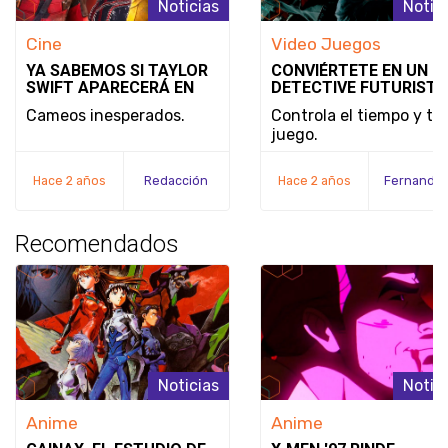
Noticias
Notic
Cine
Video Juegos
YA SABEMOS SI TAYLOR
CONVIÉRTETE EN UN
SWIFT APARECERÁ EN
DETECTIVE FUTURISTA
DEADPOOL & WOLVERINE
SE REVELA EL MODO D
Cameos inesperados.
Controla el tiempo y tu
JUEGO Y LA FECHA DE
juego.
LANZAMIENTO DE
NOBODY WANTS TO DI
Hace 2 años
Redacción
Hace 2 años
Recomendados
Noticias
Notic
Anime
Anime